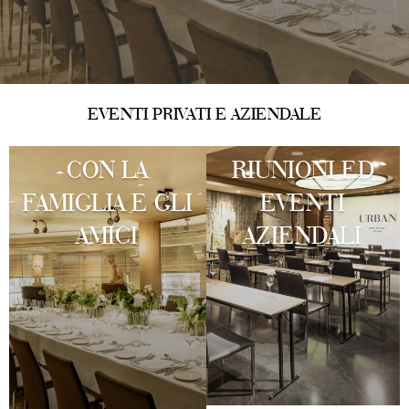
…
EVENTI PRIVATI E AZIENDALE
CON LA
RIUNIONI ED
FAMIGLIA E GLI
EVENTI
AMICI
AZIENDALI