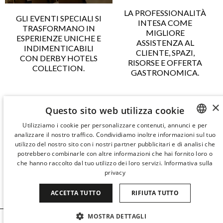
LA PROFESSIONALITÀ
GLI EVENTI SPECIALI SI
INTESA COME
TRASFORMANO IN
MIGLIORE
ESPERIENZE UNICHE E
ASSISTENZA AL
INDIMENTICABILI
CLIENTE, SPAZI,
CON DERBY HOTELS
RISORSE E OFFERTA
COLLECTION.
GASTRONOMICA.
×
SOLICITAR PRESUPUESTO
Questo sito web utilizza cookie
Utilizziamo i cookie per personalizzare contenuti, annunci e per
analizzare il nostro traffico. Condividiamo inoltre informazioni sul tuo
SPANISH
utilizzo del nostro sito con i nostri partner pubblicitari e di analisi che
ENGLISH
potrebbero combinarle con altre informazioni che hai fornito loro o
che hanno raccolto dal tuo utilizzo dei loro servizi.
Informativa sulla
CATALAN
privacy
GERMAN
ACCETTA TUTTO
RIFIUTA TUTTO
FRENCH
MOSTRA DETTAGLI
ITALIAN